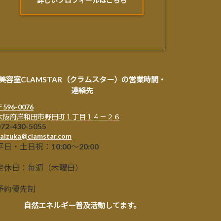
詳しいプロフィールはこちら
美容室CLAMSTAR（クラムスター）の営業時間・
連絡先
〒596-0076
大阪府岸和田市野田町１丁目１４－２６
072-430-5055
aizuka@clamstar.com
平日・土日祝：10:00～20:00
定休日：毎週（木曜日）
予約優先制
自然エネルギー普及活動してます。