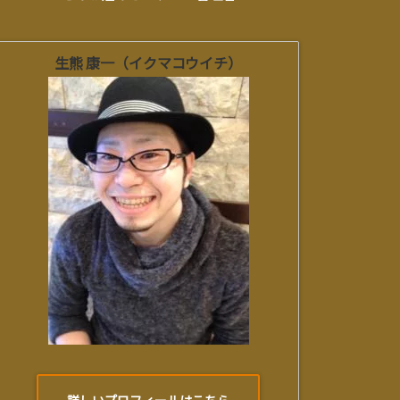
生熊 康一（イクマコウイチ）