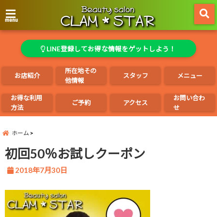
menu
LINE登録してお得な情報をゲットしよう！
所在地その
お店紹介
スタッフ
メニュー
他情報
お得な利用
お問い合わ
ご予約
アクセス
方法
せ
ホーム
初回50％お試しクーポン
2018年7月30日