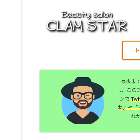
ト
最後ま
し、この
ンで
Tw
ね」や「
れか