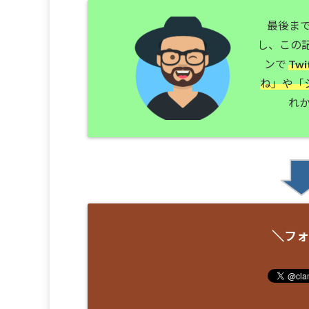
最後ま
し、この
ンで
Tw
ね」や「
れか
＼フォ