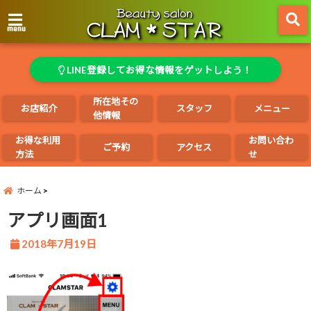
menu
LINE登録してお得な情報をゲットしよう！
所在地その
お店紹介
スタッフ
メニュー
他情報
お得な利用
お問い合わ
ご予約
アクセス
方法
せ
ホーム
アプリ画面1
2018年7月19日