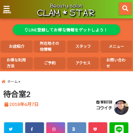
menu
LINE登録してお得な情報をゲットしよう！
所在地その
お店紹介
スタッフ
メニュー
他情報
お得な利用
お問い合わ
ご予約
アクセス
方法
せ
ホーム
待合室2
WRITER
2018年6月7日
コウイチ