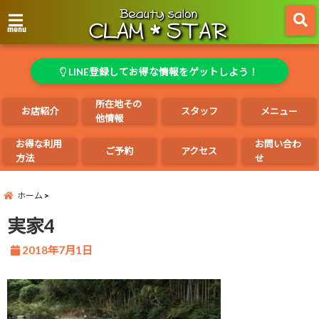
menu
LINE登録してお得な情報をゲットしよう！
所在地その
お店紹介
スタッフ
メニュー
他情報
お得な利用
お問い合わ
ご予約
アクセス
方法
せ
ホーム
実家4
2018年7月1日