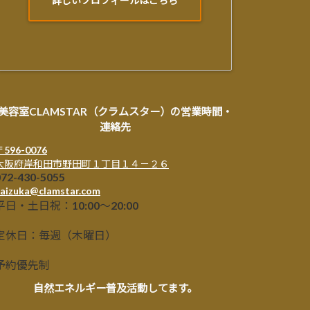
詳しいプロフィールはこちら
美容室CLAMSTAR（クラムスター）の営業時間・
連絡先
〒596-0076
大阪府岸和田市野田町１丁目１４－２６
072-430-5055
aizuka@clamstar.com
平日・土日祝：10:00～20:00
定休日：毎週（木曜日）
予約優先制
自然エネルギー普及活動してます。