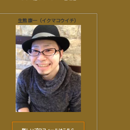
生熊 康一（イクマコウイチ）