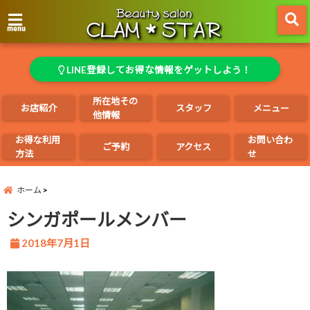
menu
LINE登録してお得な情報をゲットしよう！
所在地その
お店紹介
スタッフ
メニュー
他情報
お得な利用
お問い合わ
ご予約
アクセス
方法
せ
ホーム
シンガポールメンバー
2018年7月1日