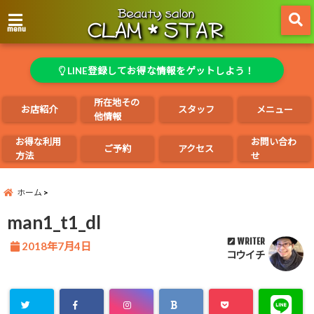
menu
LINE登録してお得な情報をゲットしよう！
所在地その
お店紹介
スタッフ
メニュー
他情報
お得な利用
お問い合わ
ご予約
アクセス
方法
せ
ホーム
man1_t1_dl
WRITER
2018年7月4日
コウイチ