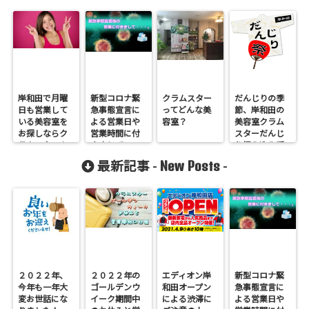
岸和田で月曜
新型コロナ緊
クラムスター
だんじりの季
日も営業して
急事態宣言に
ってどんな美
節、岸和田の
いる美容室を
よる営業日や
容室？
美容室クラム
お探しならク
営業時間に付
スターだんじ
ラムスター！
きまして
り編み込み受
付中です！
New Posts
最新記事 -
-
２０２２年、
２０２２年の
エディオン岸
新型コロナ緊
今年も一年大
ゴールデンウ
和田オープン
急事態宣言に
変お世話にな
イーク期間中
による渋滞に
よる営業日や