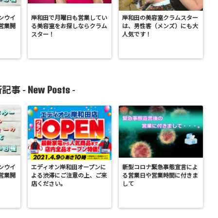
ンウイ
岸和田で月曜日も営業してい
岸和田の美容室クラムスター
営業開
る美容室をお探しならクラム
は、男性客（メンズ）にも大
スター！
人気です！
New Posts
記事 -
-
ンウイ
エディオン岸和田オープンに
新型コロナ緊急事態宣言によ
営業開
よる渋滞にご注意の上、ご来
る営業日や営業時間に付きま
店ください。
して