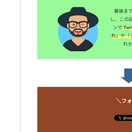
最後ま
し、この
ンで
Tw
ね」や「
れか
＼フォ