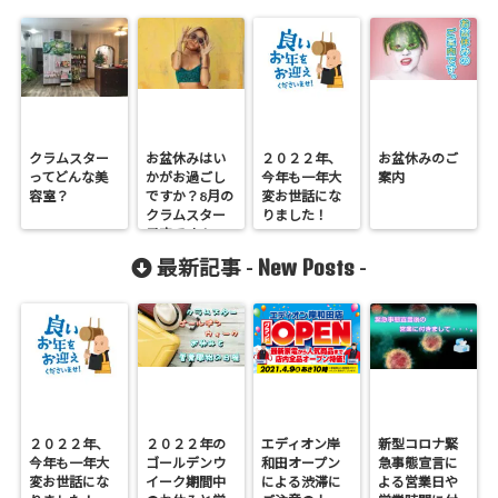
クラムスター
お盆休みはい
２０２２年、
お盆休みのご
ってどんな美
かがお過ごし
今年も一年大
案内
容室？
ですか？8月の
変お世話にな
クラムスター
りました！
予定です！
New Posts
最新記事 -
-
２０２２年、
２０２２年の
エディオン岸
新型コロナ緊
今年も一年大
ゴールデンウ
和田オープン
急事態宣言に
変お世話にな
イーク期間中
による渋滞に
よる営業日や