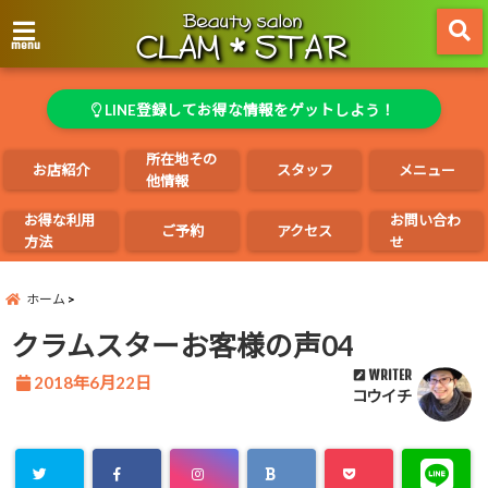
menu
LINE登録してお得な情報をゲットしよう！
所在地その
お店紹介
スタッフ
メニュー
他情報
お得な利用
お問い合わ
ご予約
アクセス
方法
せ
ホーム
クラムスターお客様の声04
WRITER
2018年6月22日
コウイチ