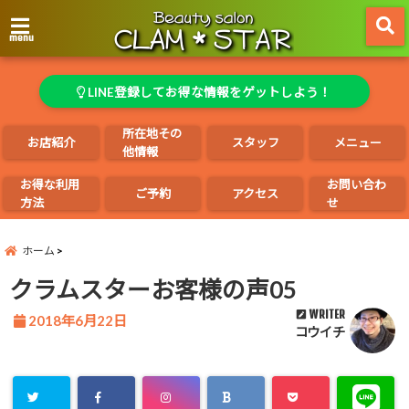
menu
LINE登録してお得な情報をゲットしよう！
所在地その
お店紹介
スタッフ
メニュー
他情報
お得な利用
お問い合わ
ご予約
アクセス
方法
せ
ホーム
クラムスターお客様の声05
WRITER
2018年6月22日
コウイチ