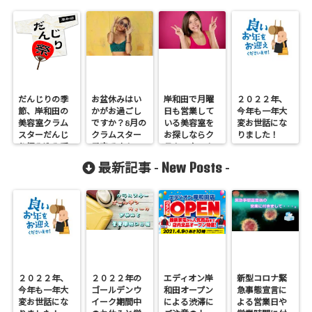
だんじりの季
お盆休みはい
岸和田で月曜
２０２２年、
節、岸和田の
かがお過ごし
日も営業して
今年も一年大
美容室クラム
ですか？8月の
いる美容室を
変お世話にな
スターだんじ
クラムスター
お探しならク
りました！
り編み込み受
予定です！
ラムスター！
付中です！
New Posts
最新記事 -
-
２０２２年、
２０２２年の
エディオン岸
新型コロナ緊
今年も一年大
ゴールデンウ
和田オープン
急事態宣言に
変お世話にな
イーク期間中
による渋滞に
よる営業日や