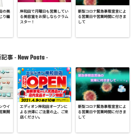
田の美
岸和田で月曜日も営業してい
新型コロナ緊急事態宣言によ
じり編
る美容室をお探しならクラム
る営業日や営業時間に付きま
スター！
して
New Posts
記事 -
-
ンウイ
エディオン岸和田オープンに
新型コロナ緊急事態宣言によ
営業開
よる渋滞にご注意の上、ご来
る営業日や営業時間に付きま
店ください。
して