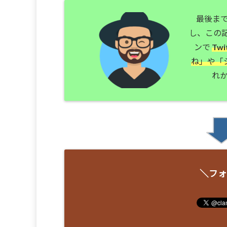
最後ま
し、この
ンで
Tw
ね」や「
れか
＼フォ