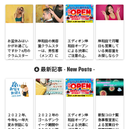
お盆休みはい
岸和田の美容
エディオン岸
岸和田で月曜
かがお過ごし
室クラムスタ
和田オープン
日も営業して
ですか？8月の
ーは、男性客
による渋滞に
いる美容室を
クラムスター
（メンズ）に
ご注意の上、
お探しならク
予定です！
も大人気で
ご来店くださ
ラムスター！
す！
い。
New Posts
最新記事 -
-
２０２２年、
２０２２年の
エディオン岸
新型コロナ緊
今年も一年大
ゴールデンウ
和田オープン
急事態宣言に
変お世話にな
イーク期間中
による渋滞に
よる営業日や