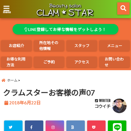
menu
LINE登録してお得な情報をゲットしよう！
所在地その
お店紹介
スタッフ
メニュー
他情報
お得な利用
お問い合わ
ご予約
アクセス
方法
せ
ホーム
クラムスターお客様の声07
WRITER
2018年6月22日
コウイチ