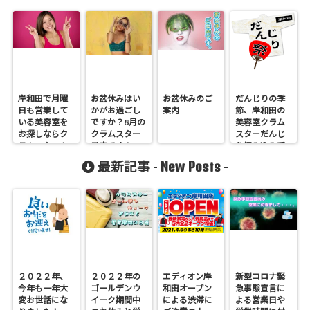
岸和田で月曜
お盆休みはい
お盆休みのご
だんじりの季
日も営業して
かがお過ごし
案内
節、岸和田の
いる美容室を
ですか？8月の
美容室クラム
お探しならク
クラムスター
スターだんじ
ラムスター！
予定です！
り編み込み受
付中です！
New Posts
最新記事 -
-
２０２２年、
２０２２年の
エディオン岸
新型コロナ緊
今年も一年大
ゴールデンウ
和田オープン
急事態宣言に
変お世話にな
イーク期間中
による渋滞に
よる営業日や