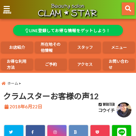
menu
LINE登録してお得な情報をゲットしよう！
所在地その
お店紹介
スタッフ
メニュー
他情報
お得な利用
お問い合わ
ご予約
アクセス
方法
せ
ホーム
クラムスターお客様の声12
WRITER
2018年6月22日
コウイチ