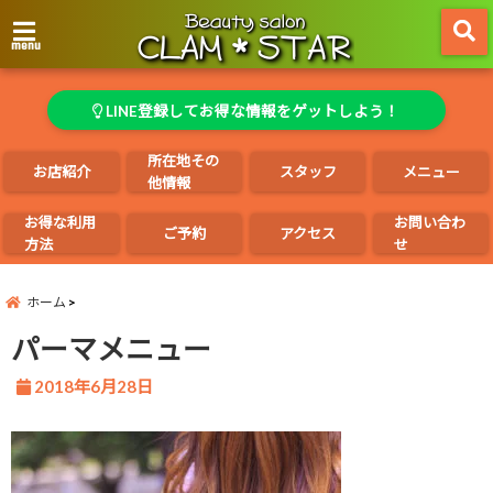
menu
LINE登録してお得な情報をゲットしよう！
所在地その
お店紹介
スタッフ
メニュー
他情報
お得な利用
お問い合わ
ご予約
アクセス
方法
せ
ホーム
パーマメニュー
2018年6月28日