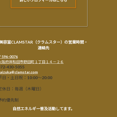
詳しいプロフィールはこちら
美容室CLAMSTAR（クラムスター）の営業時間・
連絡先
〒596-0076
大阪府岸和田市野田町１丁目１４－２６
072-430-5055
aizuka@clamstar.com
平日・土日祝：10:00～20:00
定休日：毎週（木曜日）
予約優先制
自然エネルギー普及活動してます。