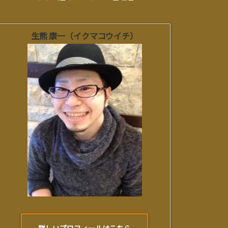
生熊 康一（イクマコウイチ）