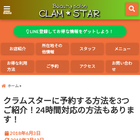
menu
LINE登録してお得な情報をゲットしよう！
所在地その
お店紹介
スタッフ
メニュー
他情報
お得な利用
お問い合わ
ご予約
アクセス
方法
せ
ホーム
クラムスターに予約する方法を3つ
ご紹介！24時間対応の方法もありま
す！
2018年6月3日